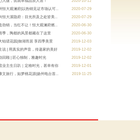
心入微，筑就幸福品质人居！
2020-10-12
州恒大观澜府|以热销见证市场认可...
2020-07-29
兴恒大溪隐府：目光所及之处皆美...
2020-07-29
盘劲销，当红不让！恒大观澜府燃...
2020-06-30
雨季，陶都的风景都藏在了这里
2020-06-30
大铂珺花园|御湖而居 享四季美景
2019-12-03
主说 | 用真实的声音，传递家的美好
2019-12-02
动回顾 | 匠心独制，雅趣时光
2019-12-02
庭业主生日趴｜定格时光，甚幸有你
2019-12-01
康文旅行，如梦桃花源|扬州电台首...
2019-11-25