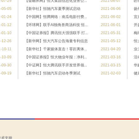
-07-29
【金融界网】恒大集团信息化业务公...
2021-06-07
匠
-05-05
【新华社】恒驰汽车夏季测试启动
2021-06-06
扬
-01-24
【中国网】恒腾网络：南瓜电影付费...
2021-06-02
宜
-01-12
【环球网】联手AI独角兽商汤科技 恒...
2021-06-01
开
-01-10
【中国证券报】腾讯恒大强强联手 打...
2021-05-31
梅
-12-26
【新华网】恒大汽车公告海量专利信息
2021-05-12
恒
-10-11
【新华社】千家媒体直击！零距离体...
2021-04-20
业
-10-09
【中国证券报】恒大物业年报：净利...
2021-03-16
活
-09-30
【中证网】恒大腾讯联手开发世界领...
2021-03-15
华
-09-19
【新华社】恒驰汽车启动冬季测试
2021-02-03
健
技术支持