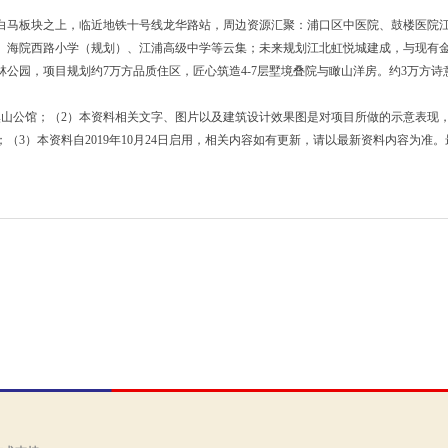
白马板块之上，临近地铁十号线龙华路站，周边资源汇聚：浦口区中医院、鼓楼医院
、海院西路小学（规划）、江浦高级中学等云集；未来规划江北虹悦城建成，与现有
公园，项目规划约7万方品质住区，匠心筑造4-7层墅境叠院与瞰山洋房。约3万方诗
溪山公馆；（2）本资料相关文字、图片以及建筑设计效果图是对项目所做的示意表现
3）本资料自2019年10月24日启用，相关内容如有更新，请以最新资料内容为准。