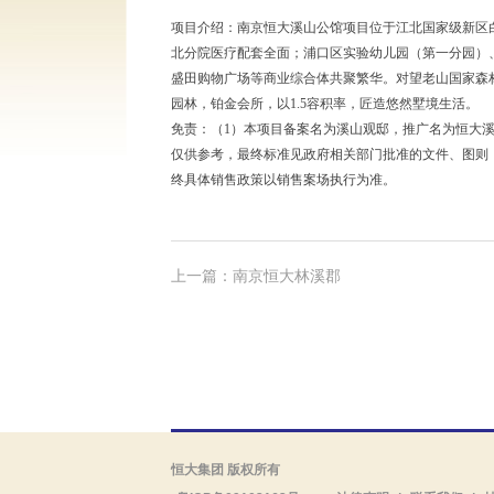
项目介绍：南京恒大溪山公馆项目位于江北国家级新区
北分院医疗配套全面；浦口区实验幼儿园（第一分园）
盛田购物广场等商业综合体共聚繁华。对望老山国家森林
园林，铂金会所，以1.5容积率，匠造悠然墅境生活。
免责：（1）本项目备案名为溪山观邸，推广名为恒大
仅供参考，最终标准见政府相关部门批准的文件、图则；（
终具体销售政策以销售案场执行为准。
上一篇：南京恒大林溪郡
恒大集团 版权所有